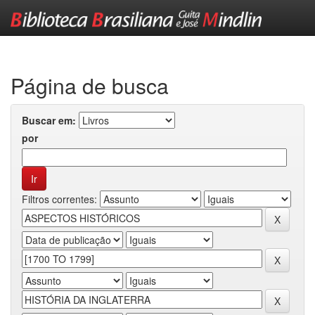
Skip
navigation
Página de busca
Buscar em:
por
Filtros correntes: