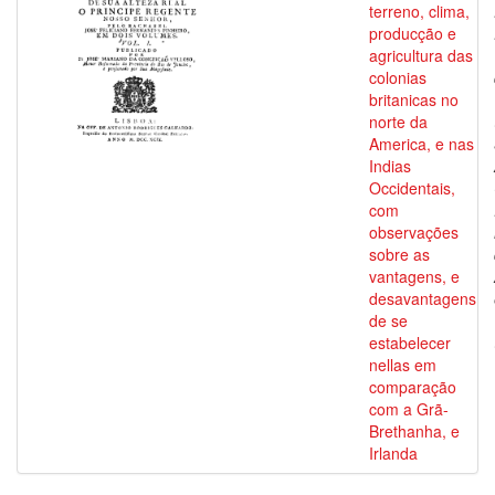
terreno, clima,
producção e
agricultura das
colonias
britanicas no
norte da
America, e nas
Indias
Occidentais,
com
observações
sobre as
vantagens, e
desavantagens
de se
estabelecer
nellas em
comparação
com a Grã-
Brethanha, e
Irlanda