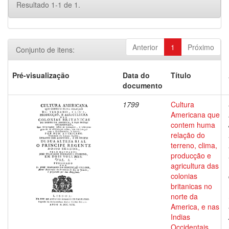
Resultado 1-1 de 1.
Anterior
1
Próximo
Conjunto de itens:
Pré-visualização
Data do
Título
documento
1799
Cultura
Americana que
contem huma
relação do
terreno, clima,
producção e
agricultura das
colonias
britanicas no
norte da
America, e nas
Indias
Occidentais,