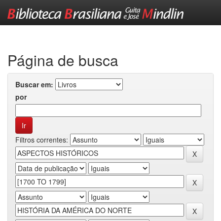
Skip
navigation
Página de busca
Buscar em:
por
Filtros correntes: