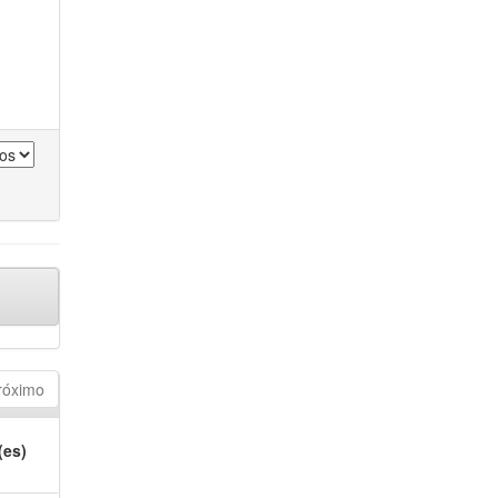
róximo
(es)