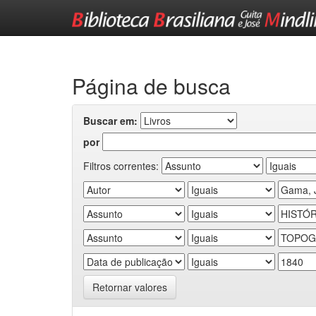
Skip
navigation
Página de busca
Buscar em:
por
Filtros correntes:
Retornar valores