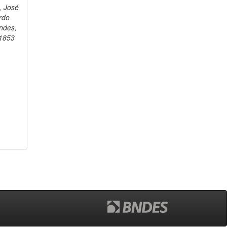
 José
rdo
ndes,
1853