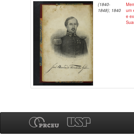
(1840-
Mem
1848); 1840
um e
e ex
Suas