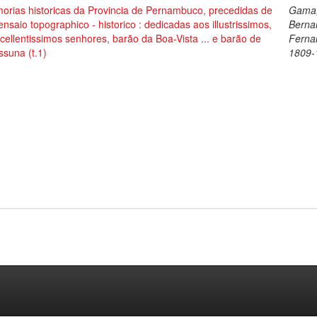
orias historicas da Provincia de Pernambuco, precedidas de
Gama,
nsaio topographico - historico : dedicadas aos illustrissimos,
Berna
cellentissimos senhores, barão da Boa-Vista ... e barão de
Ferna
suna (t.1)
1809-