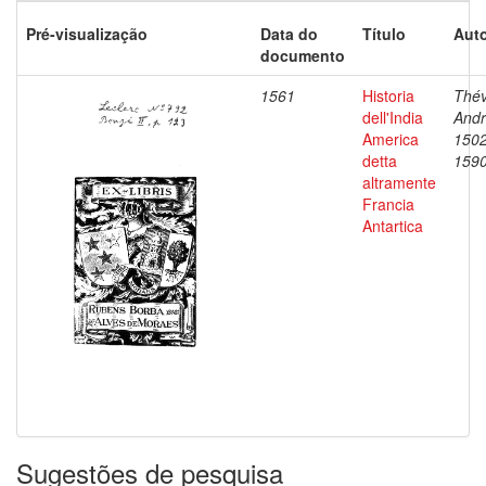
Pré-visualização
Data do
Título
Auto
documento
1561
Historia
Thév
dell'India
Andr
America
1502
detta
159
altramente
Francia
Antartica
Sugestões de pesquisa