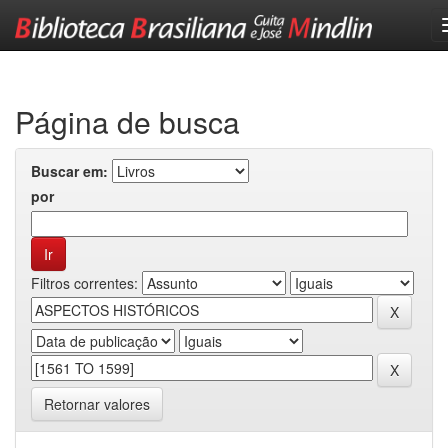
Skip
navigation
Página de busca
Buscar em:
por
Filtros correntes:
Retornar valores