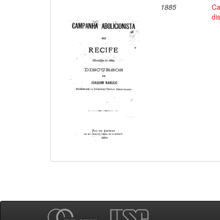
1885
Ca
di