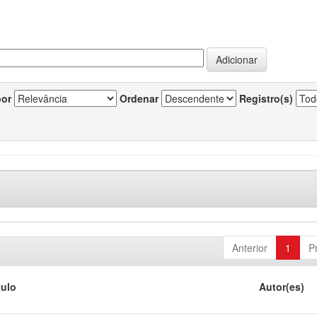
por
Ordenar
Registro(s)
Anterior
1
P
tulo
Autor(es)