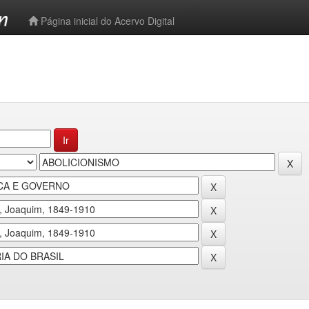
-->
Página inicial do Acervo Digital