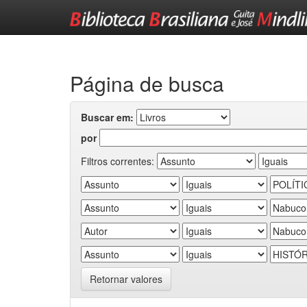
Skip
navigation
Página de busca
Buscar em:
por
Filtros correntes:
Retornar valores