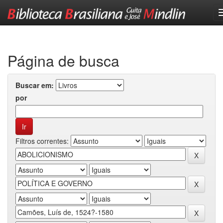
Skip
navigation
Página de busca
Buscar em:
por
Filtros correntes: