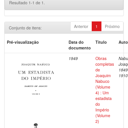
Resultado 1-1 de 1.
Anterior
1
Próximo
Conjunto de itens:
Pré-visualização
Data do
Título
Auto
documento
1949
Obras
Nabu
completas
Joaq
de
1849
Joaquim
1910
Nabuco
(Volume
4) : Um
estadista
do
Império
(Volume
2)