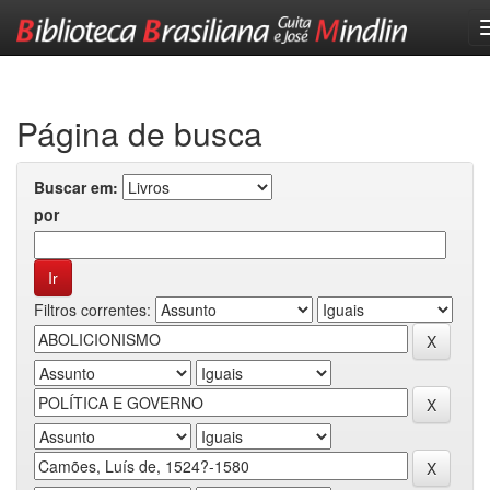
Skip
navigation
Página de busca
Buscar em:
por
Filtros correntes: