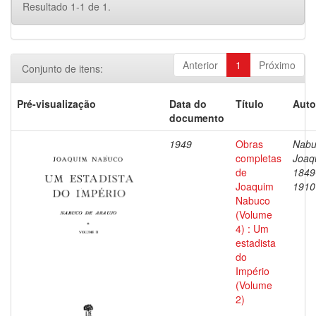
Resultado 1-1 de 1.
Anterior
1
Próximo
Conjunto de itens:
Pré-visualização
Data do
Título
Auto
documento
1949
Obras
Nabu
completas
Joaq
de
1849
Joaquim
1910
Nabuco
(Volume
4) : Um
estadista
do
Império
(Volume
2)