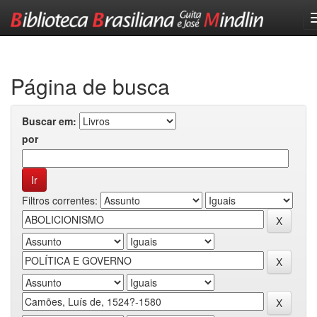
Skip
navigation
Página de busca
Buscar em:
por
Filtros correntes: