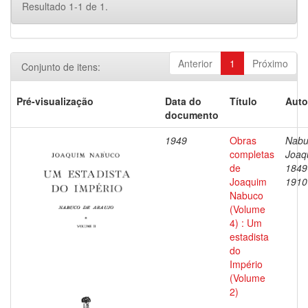
Resultado 1-1 de 1.
Anterior
1
Próximo
Conjunto de itens:
Pré-visualização
Data do
Título
Auto
documento
1949
Obras
Nabu
completas
Joaq
de
1849
Joaquim
1910
Nabuco
(Volume
4) : Um
estadista
do
Império
(Volume
2)