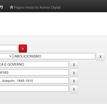
-->
Página inicial do Acervo Digital