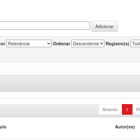
por
Ordenar
Registro(s)
Anterior
1
P
tulo
Autor(es)