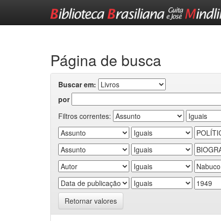
Skip
navigation
Página de busca
Buscar em:
por
Filtros correntes:
Retornar valores