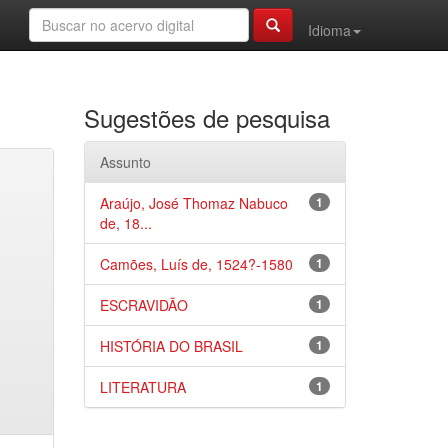
Idioma
Sugestões de pesquisa
Assunto
Araújo, José Thomaz Nabuco
1
de, 18...
Camões, Luís de, 1524?-1580
1
ESCRAVIDÃO
1
HISTÓRIA DO BRASIL
1
LITERATURA
1