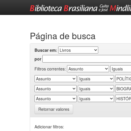
Skip
navigation
Página de busca
Buscar em:
por
Filtros correntes:
Retornar valores
Adicionar filtros: