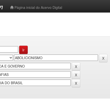
-->
Página inicial do Acervo Digital