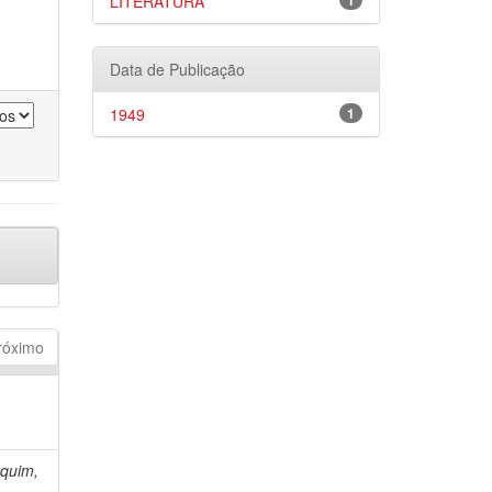
LITERATURA
1
Data de Publicação
1949
1
róximo
quim,