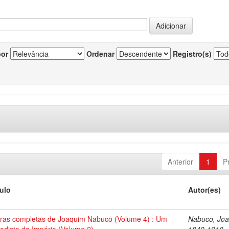
por
Ordenar
Registro(s)
Anterior
1
P
tulo
Autor(es)
ras completas de Joaquim Nabuco (Volume 4) : Um
Nabuco, Joa