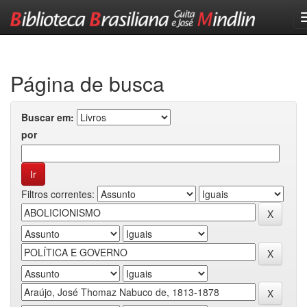
Skip
navigation
Página de busca
Buscar em:
por
Filtros correntes: