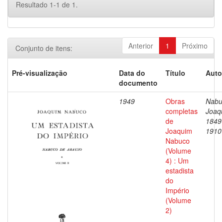
Resultado 1-1 de 1.
Anterior
1
Próximo
Conjunto de itens:
Pré-visualização
Data do
Título
Auto
documento
1949
Obras
Nabu
completas
Joaq
de
1849
Joaquim
1910
Nabuco
(Volume
4) : Um
estadista
do
Império
(Volume
2)