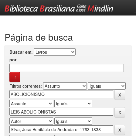
Skip
navigation
Página de busca
Buscar em:
por
Filtros correntes: