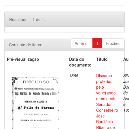
Resultado 1-1 de 1.
Anterior
1
Próximo
Conjunto de itens:
Pré-visualização
Data do
Título
Au
documento
1885
Discurso
Sil
proferido
Jo
pelo
Bon
venerando
de
e eminente
An
Senador
e, 
Conselheiro
18
José
Bonifácio
Ribeiro de