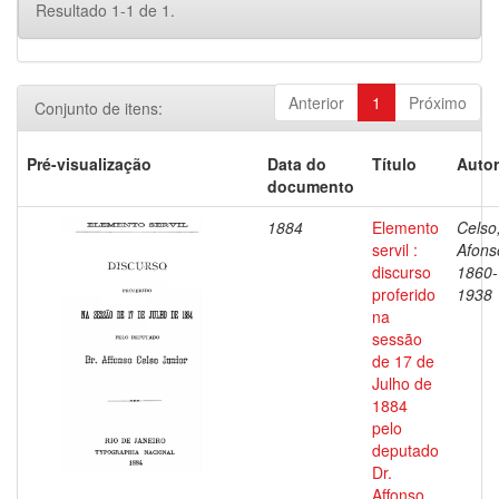
Resultado 1-1 de 1.
Anterior
1
Próximo
Conjunto de itens:
Pré-visualização
Data do
Título
Autor
documento
1884
Elemento
Celso
servil :
Afons
discurso
1860-
proferido
1938
na
sessão
de 17 de
Julho de
1884
pelo
deputado
Dr.
Affonso