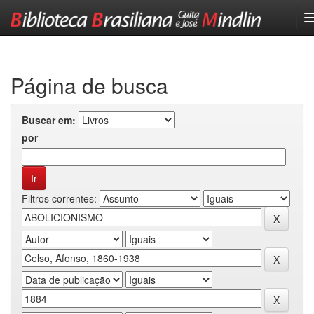
Skip
navigation
Página de busca
Buscar em:
por
Filtros correntes: