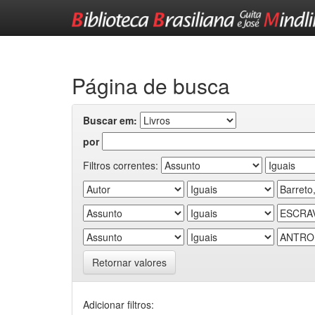
Skip
navigation
Página de busca
Buscar em:
por
Filtros correntes:
Retornar valores
Adicionar filtros: