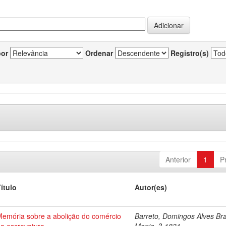
por
Ordenar
Registro(s)
Anterior
1
P
ítulo
Autor(es)
Memória sobre a abolição do comércio
Barreto, Domingos Alves Br