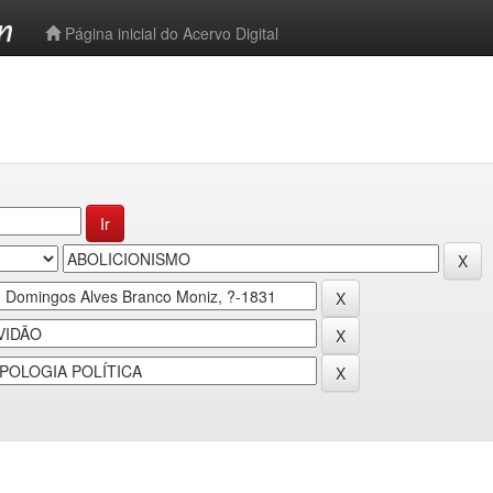
-->
Página inicial do Acervo Digital