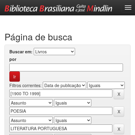
Skip
navigation
Página de busca
Buscar em:
por
Filtros correntes: