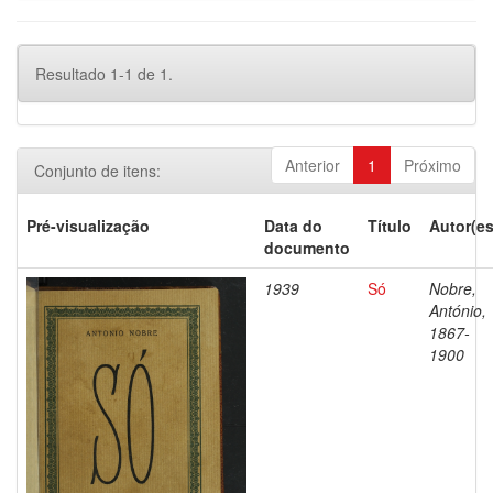
Resultado 1-1 de 1.
Anterior
1
Próximo
Conjunto de itens:
Pré-visualização
Data do
Título
Autor(es
documento
1939
Só
Nobre,
António,
1867-
1900