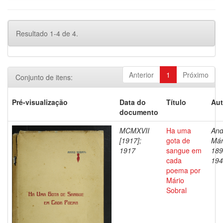
Resultado 1-4 de 4.
Anterior
1
Próximo
Conjunto de itens:
Pré-visualização
Data do
Título
Aut
documento
MCMXVII
Ha uma
And
[1917];
gota de
Már
1917
sangue em
189
cada
194
poema por
Mário
Sobral