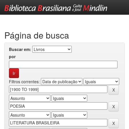
Skip
navigation
Página de busca
Buscar em:
por
Filtros correntes: