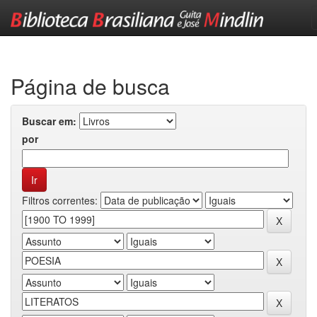
Skip
navigation
Página de busca
Buscar em:
por
Filtros correntes: