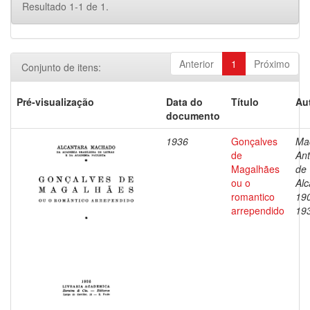
Resultado 1-1 de 1.
Anterior
1
Próximo
Conjunto de itens:
Pré-visualização
Data do
Título
Au
documento
1936
Gonçalves
Ma
de
Ant
Magalhães
de
ou o
Alc
romantico
19
arrependido
19