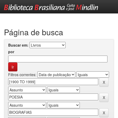
Skip
navigation
Página de busca
Buscar em:
por
Filtros correntes: