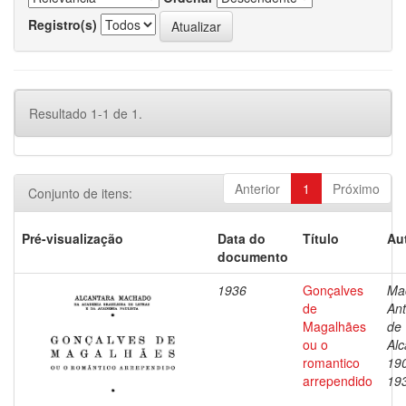
Registro(s)
Resultado 1-1 de 1.
Anterior
1
Próximo
Conjunto de itens:
Pré-visualização
Data do
Título
Au
documento
1936
Gonçalves
Ma
de
Ant
Magalhães
de
ou o
Alc
romantico
19
arrependido
19