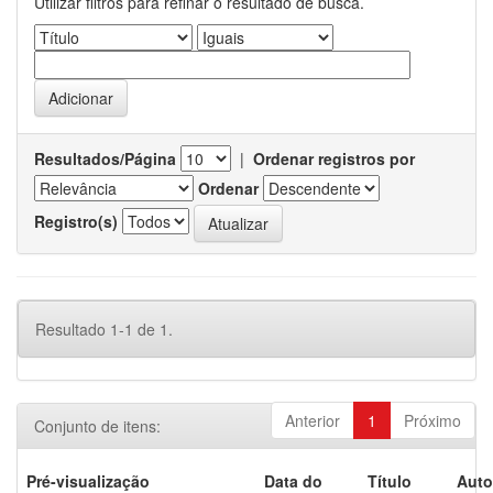
Utilizar filtros para refinar o resultado de busca.
Resultados/Página
|
Ordenar registros por
Ordenar
Registro(s)
Resultado 1-1 de 1.
Anterior
1
Próximo
Conjunto de itens:
Pré-visualização
Data do
Título
Auto