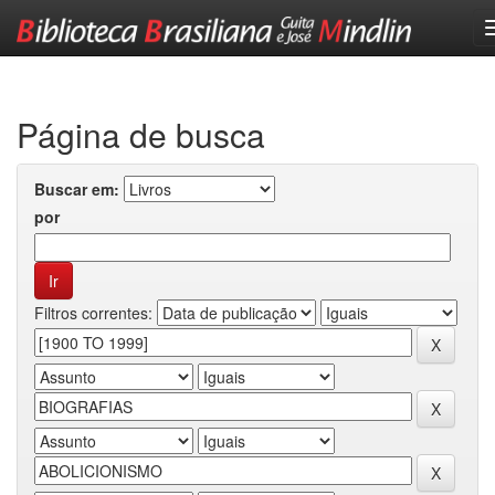
Skip
navigation
Página de busca
Buscar em:
por
Filtros correntes: