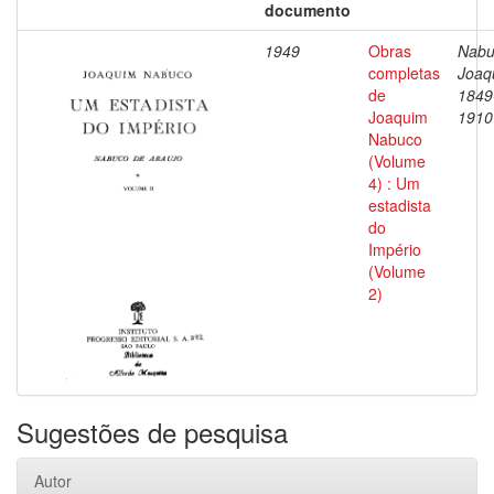
documento
1949
Obras
Nabu
completas
Joaq
de
1849
Joaquim
1910
Nabuco
(Volume
4) : Um
estadista
do
Império
(Volume
2)
Sugestões de pesquisa
Autor