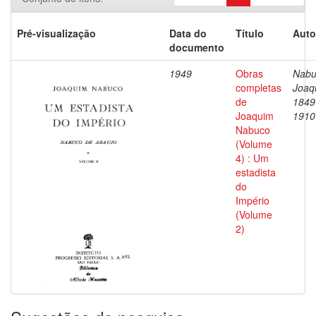
Pré-visualização
Data do
Título
Auto
documento
1949
Obras
Nabu
completas
Joaq
de
1849
Joaquim
1910
Nabuco
(Volume
4) : Um
estadista
do
Império
(Volume
2)