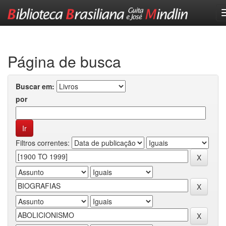
Skip
navigation
Página de busca
Buscar em:
por
Filtros correntes: