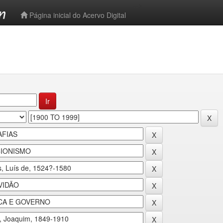
-->
Página inicial do Acervo Digital