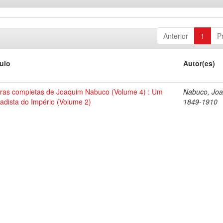
Anterior
1
P
tulo
Autor(es)
ras completas de Joaquim Nabuco (Volume 4) : Um
Nabuco, Joa
tadista do Império (Volume 2)
1849-1910