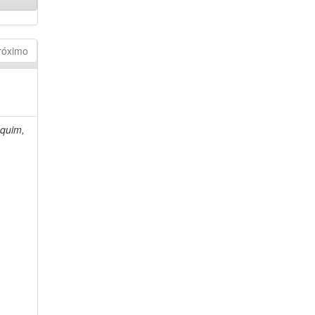
róximo
quim,