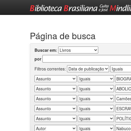
Skip
navigation
Página de busca
Buscar em:
por
Filtros correntes: