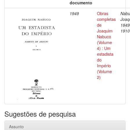
documento
1949
Obras
Nabu
completas
Joaq
de
1849
Joaquim
1910
Nabuco
(Volume
4) : Um
estadista
do
Império
(Volume
2)
Sugestões de pesquisa
Assunto