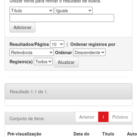
Utilizar filtros para refinar o resultado de busca.
Resultados/Página
|
Ordenar registros por
Ordenar
Registro(s)
Resultado 1-1 de 1.
Anterior
1
Próximo
Conjunto de itens:
Pré-visualização
Data do
Título
Auto