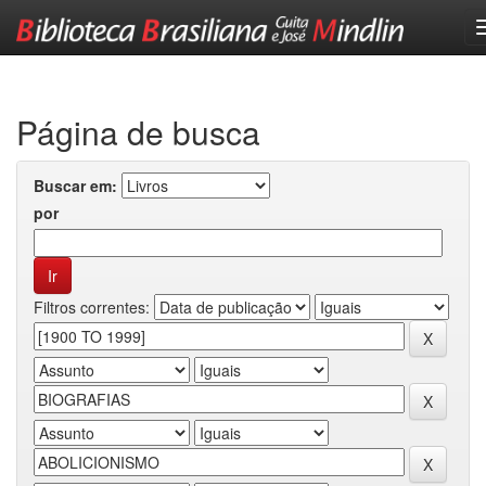
Skip
navigation
Página de busca
Buscar em:
por
Filtros correntes: