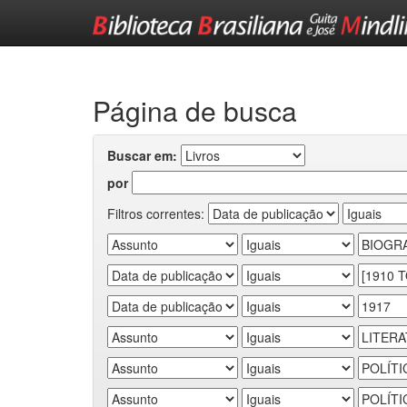
Skip
navigation
Página de busca
Buscar em:
por
Filtros correntes: