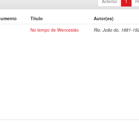
Anterior
1
P
cumento
Título
Autor(es)
No tempo de Wencesláo
Rio, João do, 1881-19