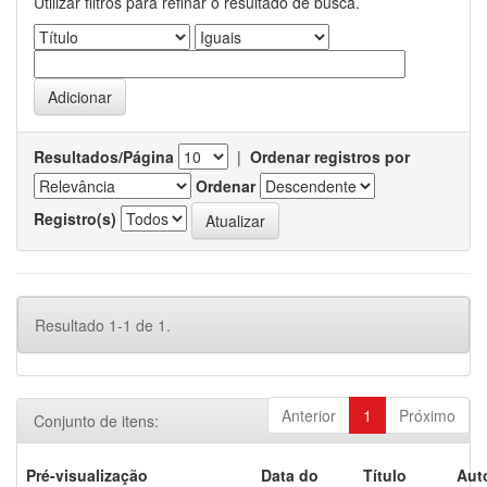
Utilizar filtros para refinar o resultado de busca.
Resultados/Página
|
Ordenar registros por
Ordenar
Registro(s)
Resultado 1-1 de 1.
Anterior
1
Próximo
Conjunto de itens:
Pré-visualização
Data do
Título
Aut