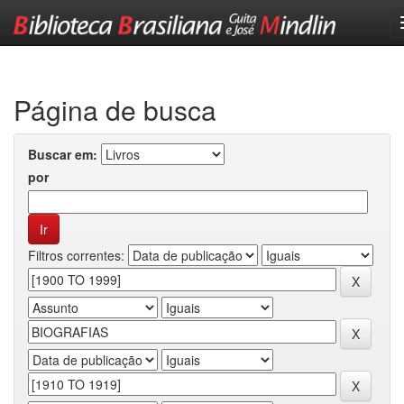
Skip
navigation
Página de busca
Buscar em:
por
Filtros correntes: