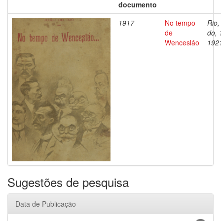
documento
1917
No tempo
Rio,
de
do, 
Wencesláo
192
Sugestões de pesquisa
Data de Publicação