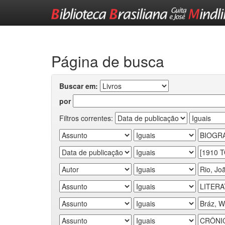
Skip
navigation
Página de busca
Buscar em:
por
Filtros correntes: