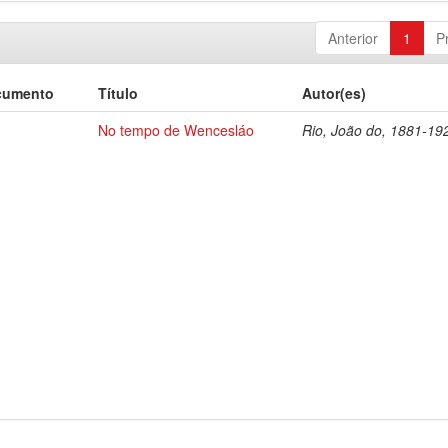
Anterior
1
P
cumento
Título
Autor(es)
No tempo de Wencesláo
Rio, João do, 1881-19