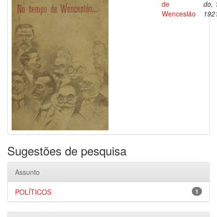
de
do, 
Wencesláo
192
Sugestões de pesquisa
Assunto
POLÍTICOS
1