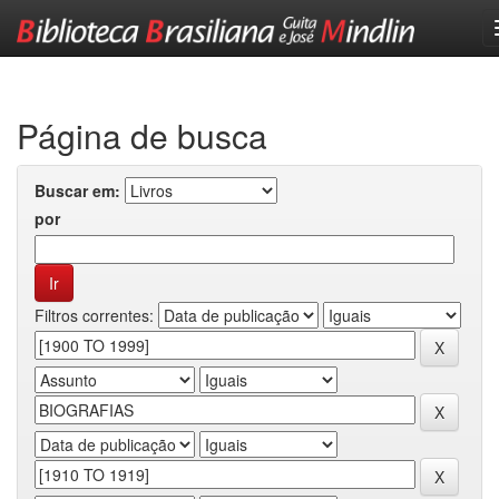
Skip
navigation
Página de busca
Buscar em:
por
Filtros correntes: