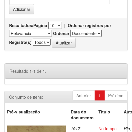
Resultados/Página
|
Ordenar registros por
Ordenar
Registro(s)
Resultado 1-1 de 1.
Anterior
1
Próximo
Conjunto de itens:
Pré-visualização
Data do
Título
Aut
documento
1917
No tempo
Rio,