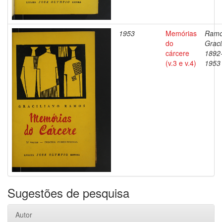
1953
Memórias
Ramo
do
Graci
cárcere
1892
(v.3 e v.4)
1953
Sugestões de pesquisa
Autor