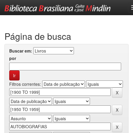
Skip
navigation
Página de busca
Buscar em:
por
Filtros correntes: