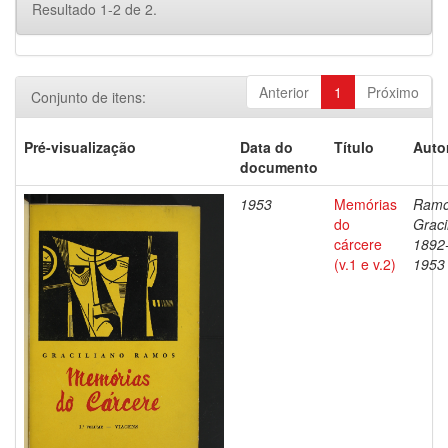
Resultado 1-2 de 2.
Anterior
1
Próximo
Conjunto de itens:
Pré-visualização
Data do
Título
Auto
documento
1953
Memórias
Ramo
do
Graci
cárcere
1892
(v.1 e v.2)
1953