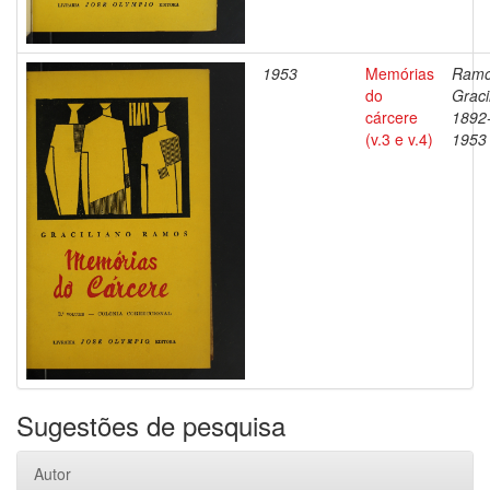
1953
Memórias
Ramo
do
Graci
cárcere
1892
(v.3 e v.4)
1953
Sugestões de pesquisa
Autor