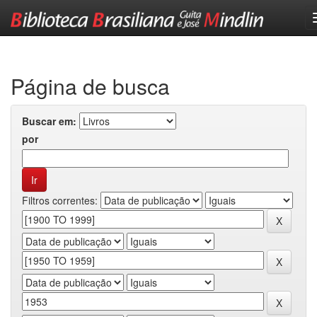
Skip
navigation
Página de busca
Buscar em:
por
Filtros correntes: