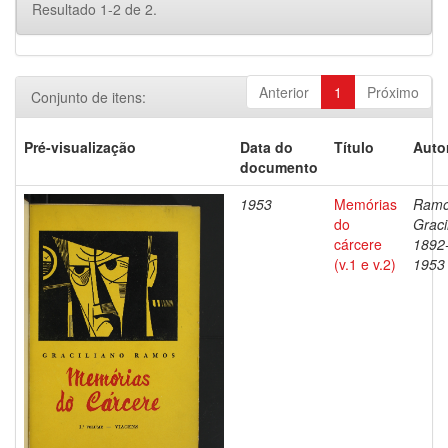
Resultado 1-2 de 2.
Anterior
1
Próximo
Conjunto de itens:
Pré-visualização
Data do
Título
Auto
documento
1953
Memórias
Ramo
do
Graci
cárcere
1892
(v.1 e v.2)
1953