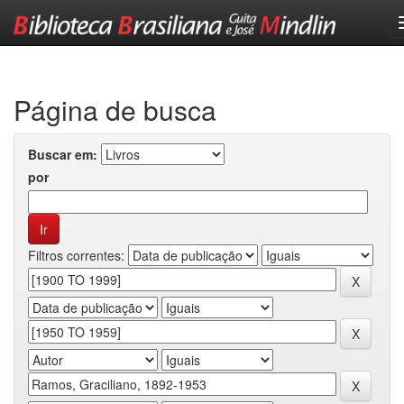
Skip
navigation
Página de busca
Buscar em:
por
Filtros correntes: