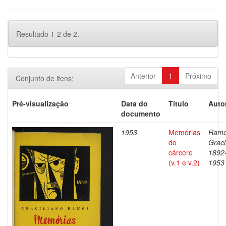
Resultado 1-2 de 2.
Anterior
1
Próximo
Conjunto de itens:
Pré-visualização
Data do
Título
Auto
documento
1953
Memórias
Ramo
do
Graci
cárcere
1892
(v.1 e v.2)
1953