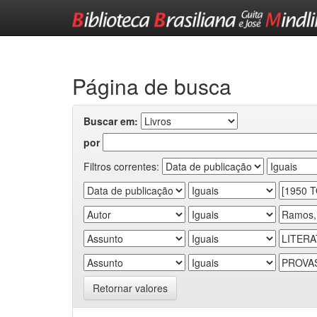
Skip
navigation
Página de busca
Buscar em:
por
Filtros correntes:
Retornar valores