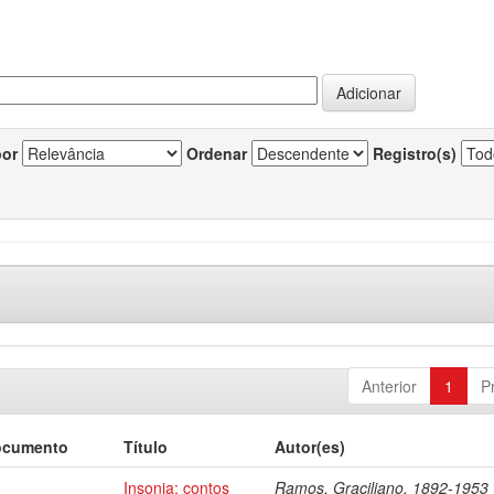
por
Ordenar
Registro(s)
Anterior
1
P
ocumento
Título
Autor(es)
Insonia: contos
Ramos, Graciliano, 1892-1953