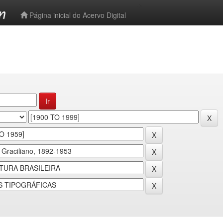
-->
Página inicial do Acervo Digital