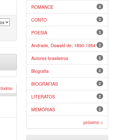
ROMANCE
4
CONTO
3
POESIA
3
Andrade, Oswald de, 1890-1954
2
Autores brasileiros
2
Biografia
2
BIOGRAFIAS
2
róximo
LITERATOS
2
MEMÓRIAS
2
próximo >