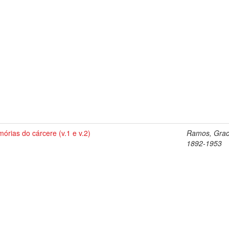
órias do cárcere (v.1 e v.2)
Ramos, Graci
1892-1953