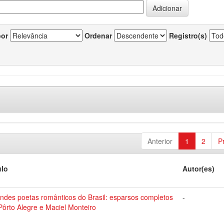
por
Ordenar
Registro(s)
Anterior
1
2
P
ulo
Autor(es)
ndes poetas românticos do Brasil: esparsos completos
-
Pôrto Alegre e Maciel Monteiro