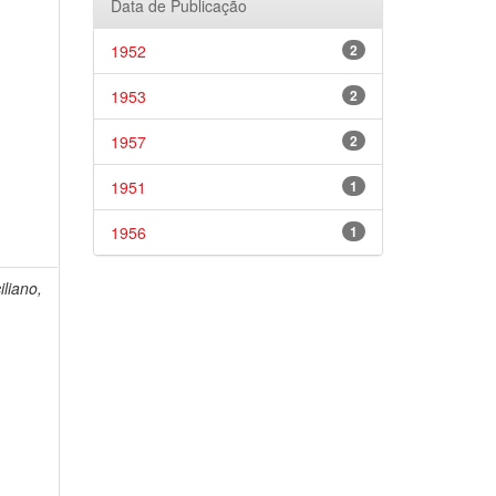
Data de Publicação
1952
2
1953
2
1957
2
1951
1
1956
1
liano,