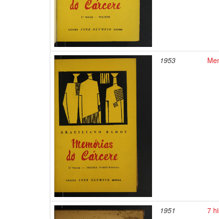
1953
Mem
1951
7 h