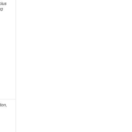
cius
80
ton,