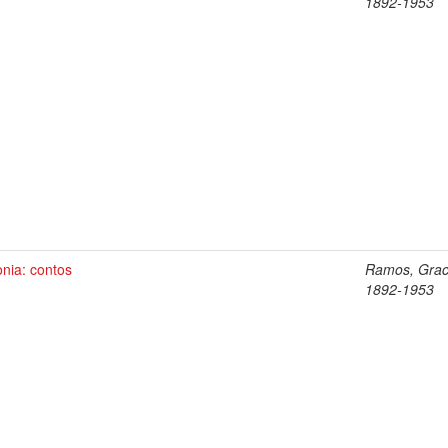
1892-1953
onia: contos
Ramos, Graci
1892-1953