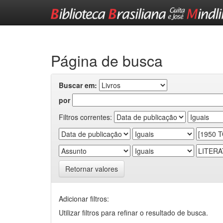
Skip
navigation
Página de busca
Buscar em:
por
Filtros correntes:
Retornar valores
Adicionar filtros:
Utilizar filtros para refinar o resultado de busca.