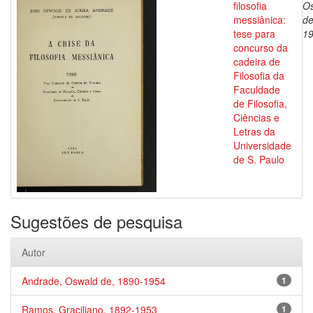
filosofia
O
messiânica:
de
tese para
1
concurso da
cadeira de
Filosofia da
Faculdade
de Filosofia,
Ciências e
Letras da
Universidade
de S. Paulo
Sugestões de pesquisa
Autor
Andrade, Oswald de, 1890-1954
1
Ramos, Graciliano, 1892-1953
1