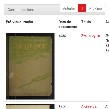
Anterior
1
Próximo
Conjunto de itens:
Pré-visualização
Data do
Título
Au
documento
1950
Zwidle zycie
R
Gr
18
1
1950
A crise da
An