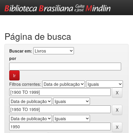
Skip
navigation
Página de busca
Buscar em:
por
Filtros correntes: