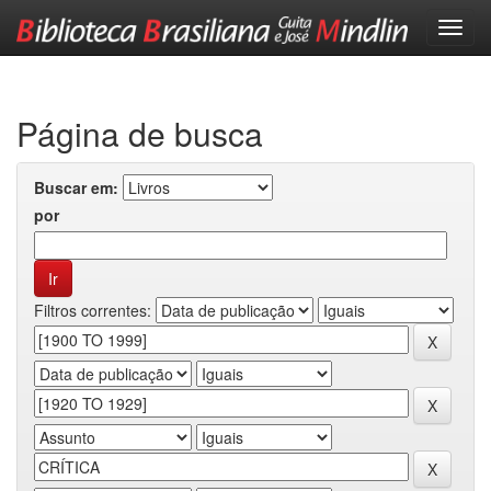
Skip
navigation
Página de busca
Buscar em:
por
Filtros correntes: