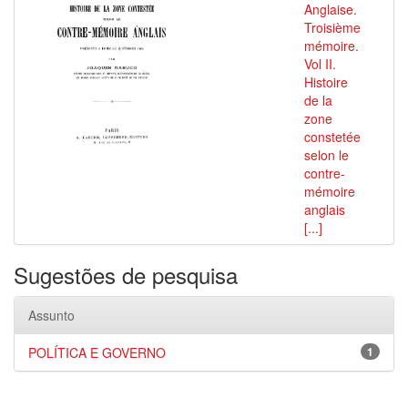
Anglaise.
Troisième
mémoire.
Vol II.
Histoire
de la
zone
constetée
selon le
contre-
mémoire
anglais
[...]
Sugestões de pesquisa
Assunto
POLÍTICA E GOVERNO
1