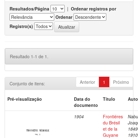
Resultados/Página
|
Ordenar registros por
Ordenar
Registro(s)
Resultado 1-1 de 1.
Anterior
1
Próximo
Conjunto de itens:
Pré-visualização
Data do
Título
Auto
documento
1904
Frontiéres
Nabu
du Brésil
Joaq
et de la
1849
Guyane
1910