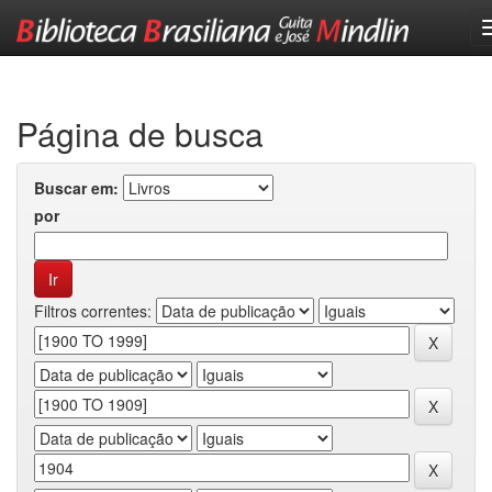
Skip
navigation
Página de busca
Buscar em:
por
Filtros correntes: