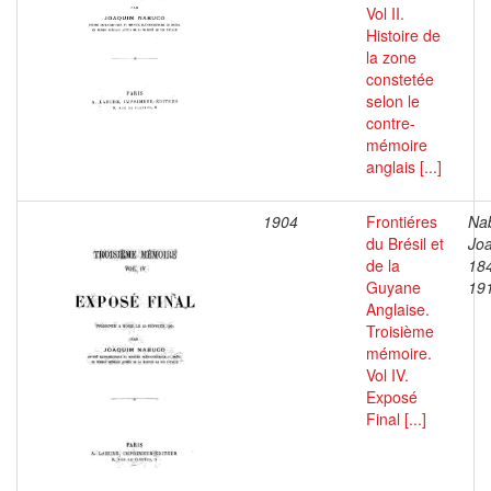
Vol II.
Histoire de
la zone
constetée
selon le
contre-
mémoire
anglais [...]
1904
Frontiéres
Na
du Brésil et
Jo
de la
18
Guyane
19
Anglaise.
Troisième
mémoire.
Vol IV.
Exposé
Final [...]