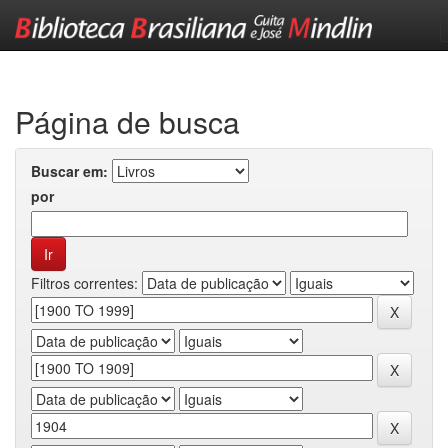
Skip
navigation
Página de busca
Buscar em:
por
Filtros correntes: