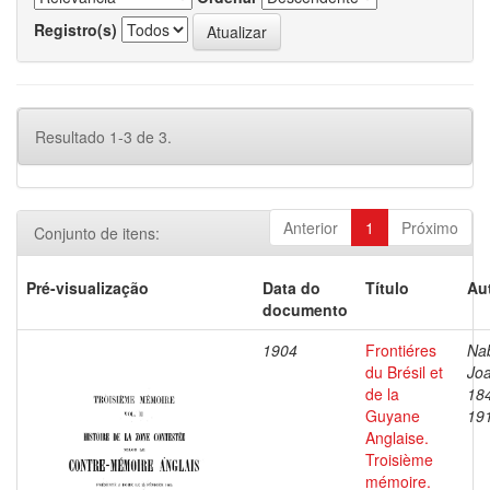
Registro(s)
Resultado 1-3 de 3.
Anterior
1
Próximo
Conjunto de itens:
Pré-visualização
Data do
Título
Au
documento
1904
Frontiéres
Na
du Brésil et
Jo
de la
18
Guyane
19
Anglaise.
Troisième
mémoire.