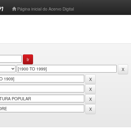
-->
Página inicial do Acervo Digital