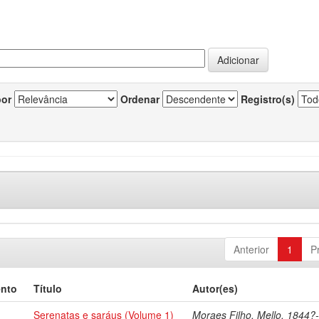
por
Ordenar
Registro(s)
Anterior
1
P
ento
Título
Autor(es)
Serenatas e saráus (Volume 1)
Moraes Filho, Mello, 1844?