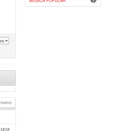
MÚSICA POPULAR
1
róximo
-1919