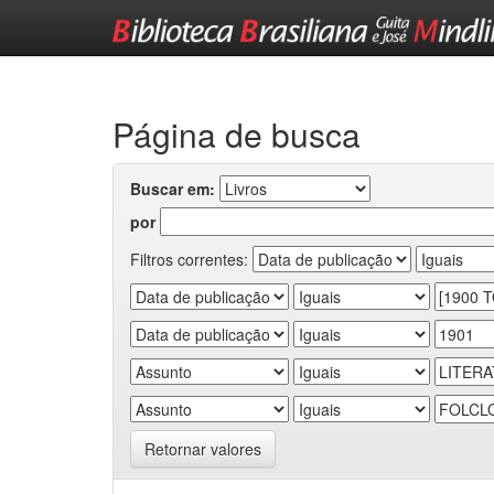
Skip
navigation
Página de busca
Buscar em:
por
Filtros correntes:
Retornar valores