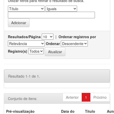
Utilizar filtros para refinar o resultado de busca.
Resultados/Página
|
Ordenar registros por
Ordenar
Registro(s)
Resultado 1-1 de 1.
Anterior
1
Próximo
Conjunto de itens:
Pré-visualização
Data do
Título
Aut