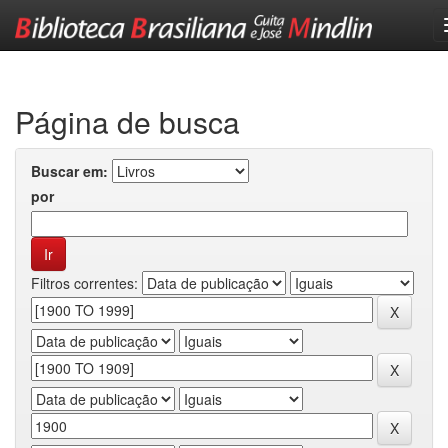
Skip
navigation
Página de busca
Buscar em:
por
Filtros correntes: