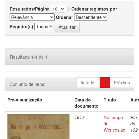
Resultados/Página
|
Ordenar registros por
Ordenar
Registro(s)
Resultado 1-1 de 1.
Anterior
1
Próximo
Conjunto de itens:
Pré-visualização
Data do
Título
Aut
documento
1917
No tempo
Rio,
de
do, 
Wencesláo
192