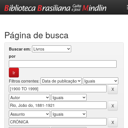
Skip
navigation
Página de busca
Buscar em:
por
Filtros correntes: