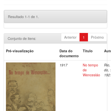
Resultado 1-1 de 1.
Anterior
1
Próximo
Conjunto de itens:
Pré-visualização
Data do
Título
Aut
documento
1917
No tempo
Rio,
de
do, 
Wencesláo
192