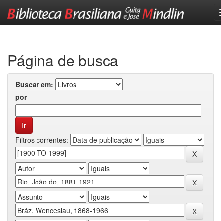
Skip
navigation
Página de busca
Buscar em:
por
Filtros correntes: