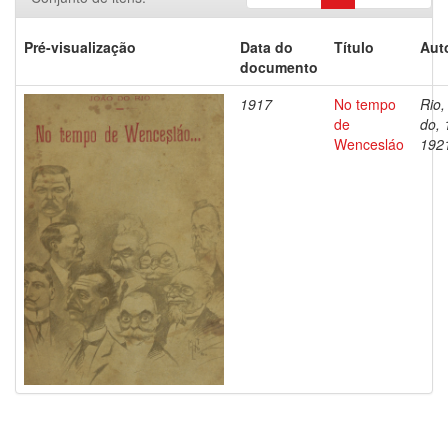
Pré-visualização
Data do
Título
Aut
documento
1917
No tempo
Rio,
de
do, 
Wencesláo
192