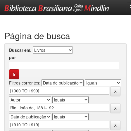
Skip
navigation
Página de busca
Buscar em:
por
Filtros correntes: