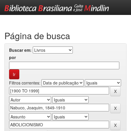
Skip
navigation
Página de busca
Buscar em:
por
Filtros correntes: