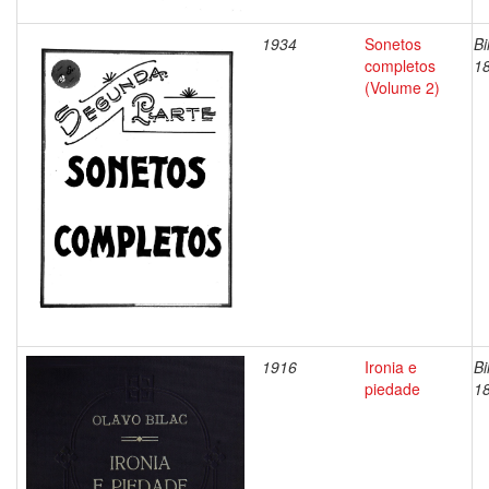
1934
Sonetos
Bi
completos
1
(Volume 2)
1916
Ironia e
Bi
piedade
1