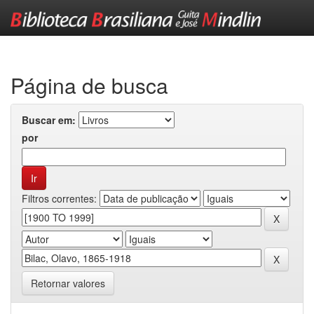
Skip
navigation
Página de busca
Buscar em:
por
Filtros correntes:
Retornar valores