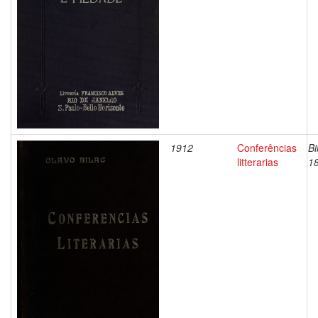
1912
Conferências
Bi
litterarias
1