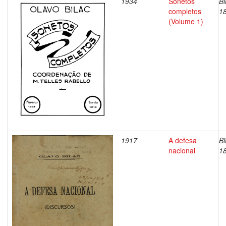
1934
Sonetos
Bi
completos
1
(Volume 1)
1917
A defesa
Bi
nacional
1