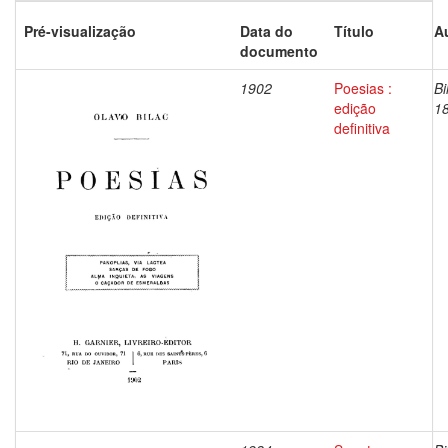
Pré-visualização
Data do
Título
A
documento
1902
Poesias :
Bi
edição
1
definitiva