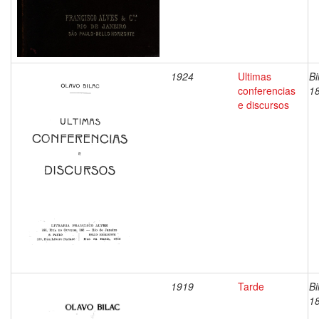
1924
Ultimas
Bi
conferencias
1
e discursos
1919
Tarde
Bi
1