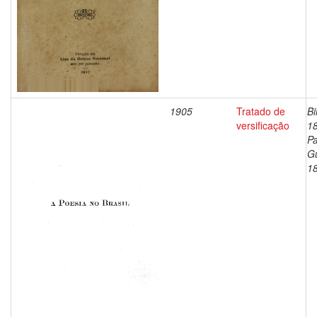
1905
Tratado de
Bi
versificação
1
Pa
G
1