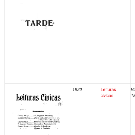
1920
Leituras
Bi
civicas
1