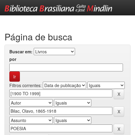
Skip
navigation
Página de busca
Buscar em:
por
Filtros correntes: