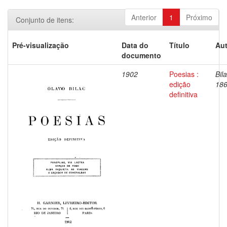
Anterior
1
Próximo
Conjunto de itens:
Pré-visualização
Data do
Título
Aut
documento
1902
Poesias :
Bil
edição
186
definitiva