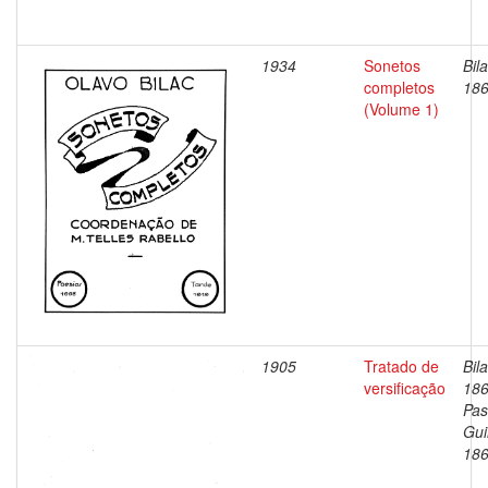
1934
Sonetos
Bil
completos
186
(Volume 1)
1905
Tratado de
Bil
versificação
186
Pas
Gui
186