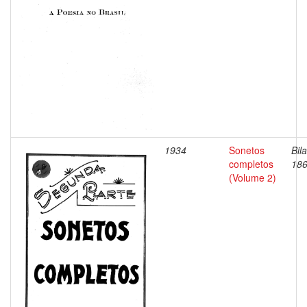
1934
Sonetos
Bil
completos
186
(Volume 2)