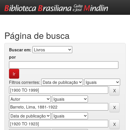
Skip
navigation
Página de busca
Buscar em:
por
Filtros correntes: