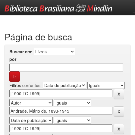
Skip
navigation
Página de busca
Buscar em:
por
Filtros correntes: