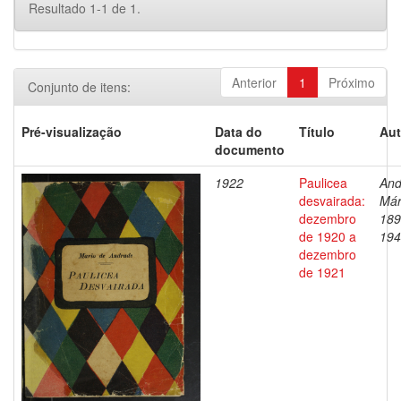
Resultado 1-1 de 1.
Anterior
1
Próximo
Conjunto de itens:
Pré-visualização
Data do
Título
Aut
documento
1922
Paulicea
And
desvairada:
Már
dezembro
189
de 1920 a
194
dezembro
de 1921