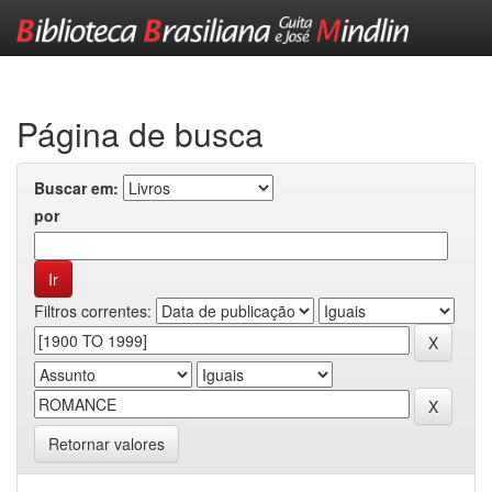
Skip
navigation
Página de busca
Buscar em:
por
Filtros correntes:
Retornar valores