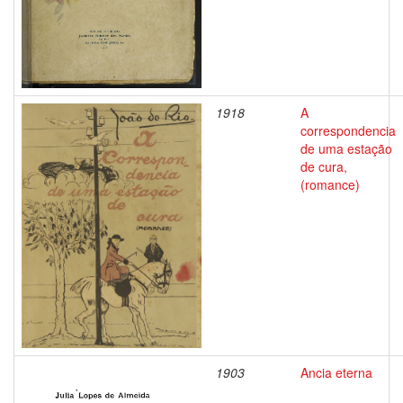
1918
A
correspondencia
de uma estação
de cura,
(romance)
1903
Ancia eterna