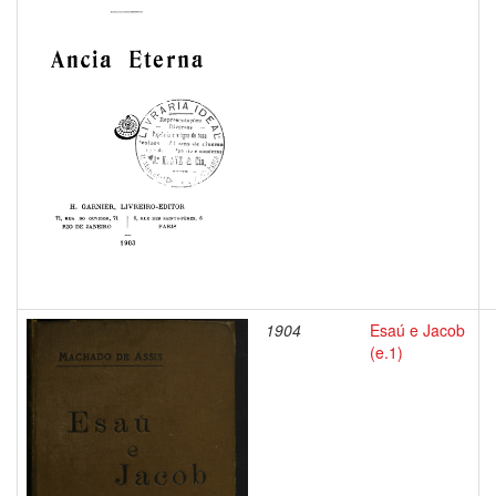
1904
Esaú e Jacob
(e.1)