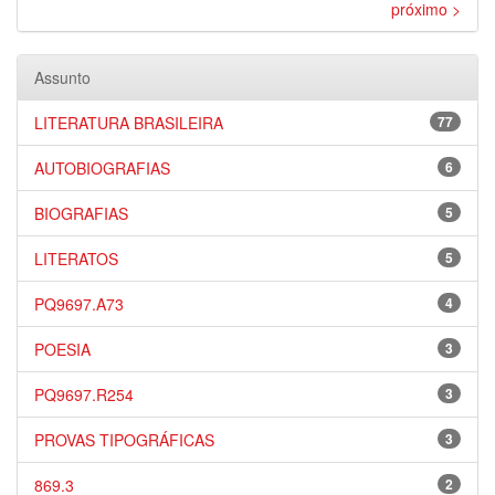
próximo >
Assunto
LITERATURA BRASILEIRA
77
AUTOBIOGRAFIAS
6
BIOGRAFIAS
5
LITERATOS
5
PQ9697.A73
4
POESIA
3
PQ9697.R254
3
PROVAS TIPOGRÁFICAS
3
869.3
2