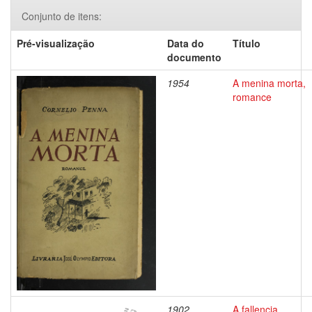
Conjunto de itens:
Pré-visualização
Data do
Título
documento
1954
A menina morta,
romance
1902
A fallencia