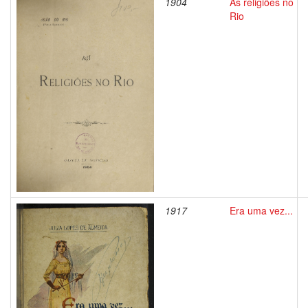
1904
As religiões no
Rio
1917
Era uma vez...