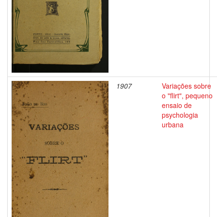
1907
Variações sobre
o "flirt", pequeno
ensaio de
psychologia
urbana