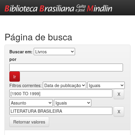
Skip
navigation
Página de busca
Buscar em:
por
Filtros correntes:
Retornar valores