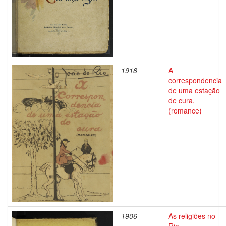
1918
A
correspondencia
de uma estação
de cura,
(romance)
1906
As religiões no