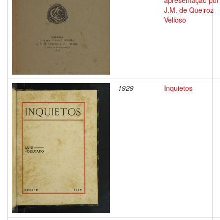
apresentação por
J.M. de Queiroz
Velloso
1929
Inquietos