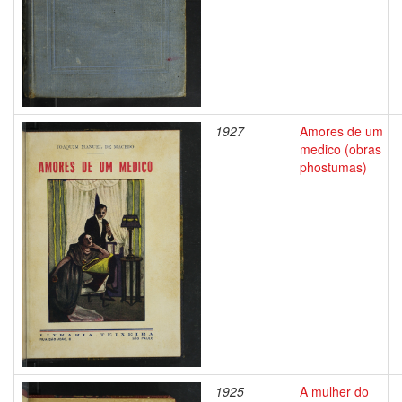
1927
Amores de um
medico (obras
phostumas)
1925
A mulher do