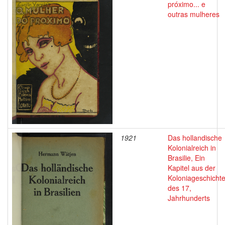
próximo... e
outras mulheres
1921
Das hollandische
Kolonialreich in
Brasilie, Ein
Kapitel aus der
Koloniageschicht
des 17,
Jahrhunderts