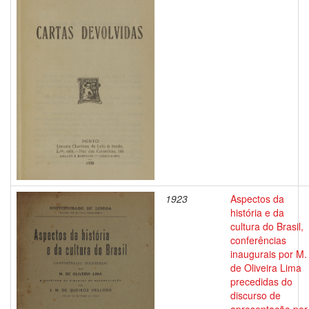
1923
Aspectos da
história e da
cultura do Brasil,
conferências
inaugurais por M.
de Oliveira Lima
precedidas do
discurso de