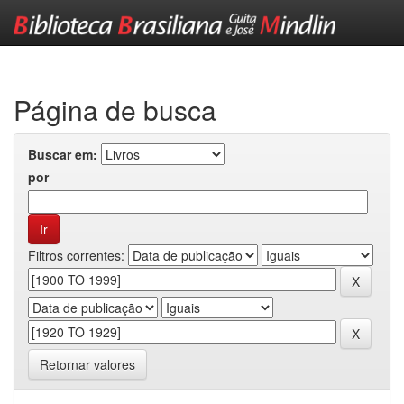
Skip
navigation
Página de busca
Buscar em:
por
Filtros correntes:
Retornar valores