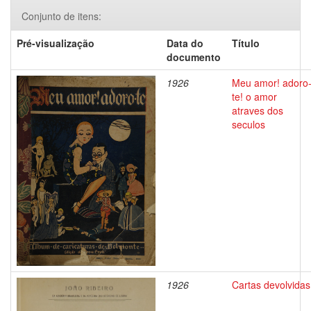
Conjunto de itens:
Pré-visualização
Data do
Título
documento
1926
Meu amor! adoro
te! o amor
atraves dos
seculos
1926
Cartas devolvidas