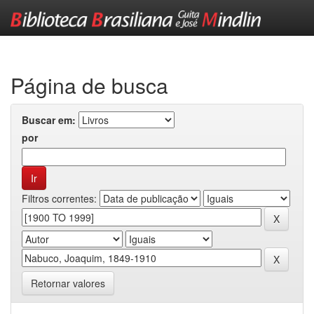
Skip
navigation
Página de busca
Buscar em:
por
Filtros correntes:
Retornar valores