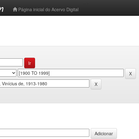
-->
Página inicial do Acervo Digital